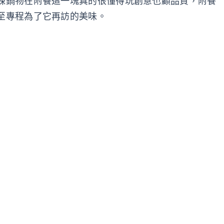
辣鍋物在附餐這一塊真的很懂得玩創意也顧品質，附餐
至專程為了它再訪的美味。