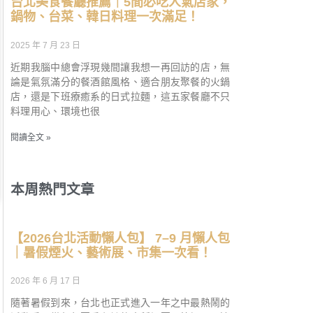
台北美食餐廳推薦｜5間必吃人氣店家，
鍋物、台菜、韓日料理一次滿足！
2025 年 7 月 23 日
近期我腦中總會浮現幾間讓我想一再回訪的店，無
論是氣氛滿分的餐酒館風格、適合朋友聚餐的火鍋
店，還是下班療癒系的日式拉麵，這五家餐廳不只
料理用心、環境也很
閱讀全文 »
本周熱門文章
【2026台北活動懶人包】 7–9 月懶人包
｜暑假煙火、藝術展、市集一次看！
2026 年 6 月 17 日
隨著暑假到來，台北也正式進入一年之中最熱鬧的