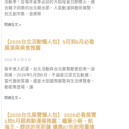
活動季！從每年夏季必訪的大稻埕夏日節煙火、適
合親子同樂的台北親水節、人氣動漫與藝術展覽，
到文創市集、音樂祭
閱讀全文 »
【2026台北活動懶人包】5月到6月必看
展演與美食推薦
2026 年 4 月 9 日
每年進入初夏，台北活動與台北展覽都會迎來一波
高峰。2026年5月到6月，不論是沉浸式互動展、
當代藝術策展，還是大型國際展覽與生活博覽會，
都密集登場，讓
閱讀全文 »
【2026台北展覽懶人包】 2026必看展覽
1到5月經典動漫展推薦：蠟筆小新、航
海王、葬送的芙莉蓮 優惠87折起限量搶