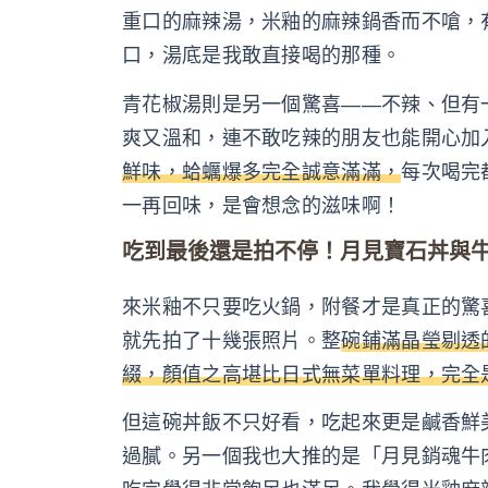
重口的麻辣湯，米釉的麻辣鍋香而不嗆，
口，湯底是我敢直接喝的那種。
青花椒湯則是另一個驚喜——不辣、但有
爽又溫和，連不敢吃辣的朋友也能開心加
鮮味，蛤蠣爆多完全誠意滿滿，
每次喝完
一再回味，是會想念的滋味啊！
吃到最後還是拍不停！月見寶石丼與
來米釉不只要吃火鍋，附餐才是真正的驚
就先拍了十幾張照片。整
碗鋪滿晶瑩剔透
綴，顏值之高堪比日式無菜單料理，完全
但這碗丼飯不只好看，吃起來更是鹹香鮮
過膩。另一個我也大推的是「月見銷魂牛