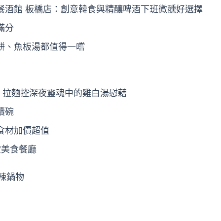
韓式餐酒館 板橋店：創意韓食與精釀啤酒下班微醺好選擇
滿分
餅、魚板湯都值得一嚐
雲：拉麵控深夜靈魂中的雞白湯慰藉
續碗
食材加價超值
堂美食餐廳
辣鍋物