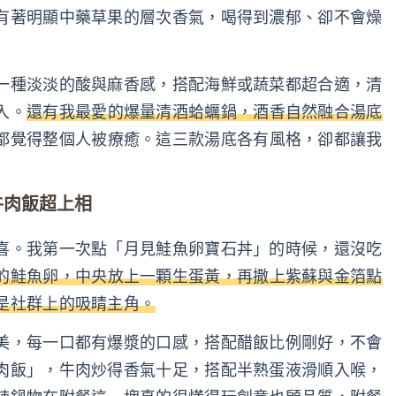
有著明顯中藥草果的層次香氣，喝得到濃郁、卻不會燥
一種淡淡的酸與麻香感，搭配海鮮或蔬菜都超合適，清
入。
還有我最愛的爆量清酒蛤蠣鍋，酒香自然融合湯底
都覺得整個人被療癒。這三款湯底各有風格，卻都讓我
牛肉飯超上相
喜。我第一次點「月見鮭魚卵寶石丼」的時候，還沒吃
的鮭魚卵，中央放上一顆生蛋黃，再撒上紫蘇與金箔點
是社群上的吸睛主角。
美，每一口都有爆漿的口感，搭配醋飯比例剛好，不會
肉飯」，牛肉炒得香氣十足，搭配半熟蛋液滑順入喉，