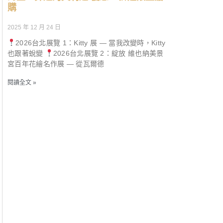
購
2025 年 12 月 24 日
2026台北展覽 1：Kitty 展 — 當我改變時，Kitty
也跟著蛻變
2026台北展覽 2：綻放 維也納美景
宮百年花繪名作展 — 從瓦爾德
閱讀全文 »