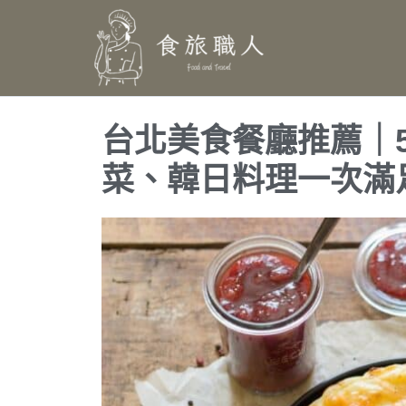
跳
至
主
要
內
台北美食餐廳推薦｜
容
菜、韓日料理一次滿