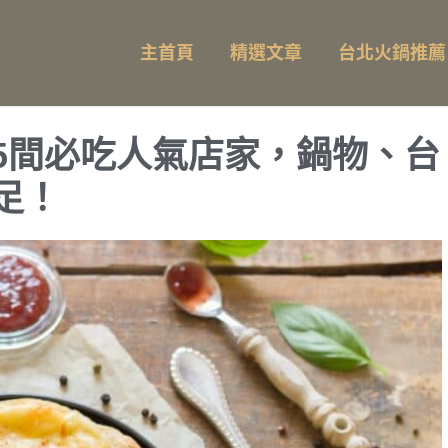
主首頁
精選文章
台北火鍋推薦
5間必吃人氣店家，鍋物、台
足！