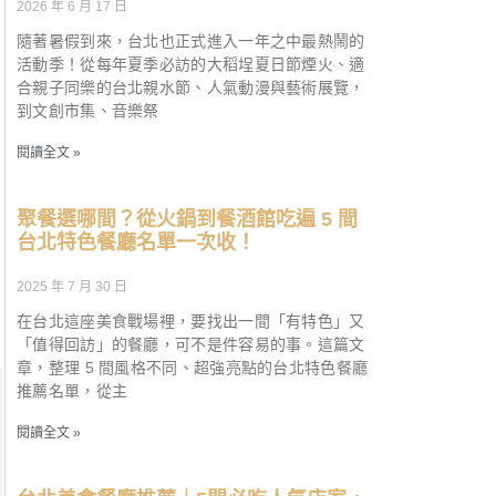
2026 年 6 月 17 日
隨著暑假到來，台北也正式進入一年之中最熱鬧的
活動季！從每年夏季必訪的大稻埕夏日節煙火、適
合親子同樂的台北親水節、人氣動漫與藝術展覽，
到文創市集、音樂祭
閱讀全文 »
聚餐選哪間？從火鍋到餐酒館吃遍 5 間
台北特色餐廳名單一次收！
2025 年 7 月 30 日
在台北這座美食戰場裡，要找出一間「有特色」又
「值得回訪」的餐廳，可不是件容易的事。這篇文
章，整理 5 間風格不同、超強亮點的台北特色餐廳
推薦名單，從主
閱讀全文 »