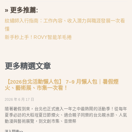
» 更多推薦:
紋繡師入行指南：工作內容、收入潛力與職涯發展一次看
懂
新手秒上手！ROVY智能羊毛捲
更多精選文章
【2026台北活動懶人包】 7–9 月懶人包｜暑假煙
火、藝術展、市集一次看！
2026 年 6 月 17 日
隨著暑假到來，台北也正式進入一年之中最熱鬧的活動季！從每年
夏季必訪的大稻埕夏日節煙火、適合親子同樂的台北親水節、人氣
動漫與藝術展覽，到文創市集、音樂祭
深入閱讀>>