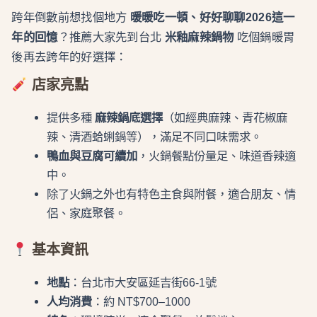
跨年倒數前想找個地方
暖暖吃一頓、好好聊聊2026這一
年的回憶
？推薦大家先到台北
米釉麻辣鍋物
吃個鍋暖胃
後再去跨年的好選擇：
店家亮點
提供多種
麻辣鍋底選擇
（如經典麻辣、青花椒麻
辣、清酒蛤蜊鍋等），滿足不同口味需求。
鴨血與豆腐可續加
，火鍋餐點份量足、味道香辣適
中。
除了火鍋之外也有特色主食與附餐，適合朋友、情
侶、家庭聚餐。
基本資訊
地點
：台北市大安區延吉街66-1號
人均消費
：約 NT$700–1000