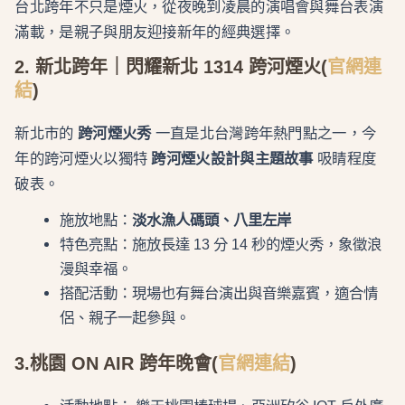
台北跨年不只是煙火，從夜晚到凌晨的演唱會與舞台表演
滿載，是親子與朋友迎接新年的經典選擇。
2. 新北跨年｜閃耀新北 1314 跨河煙火
(
官網連
結
)
新北市的
跨河煙火秀
一直是北台灣跨年熱門點之一，今
年的跨河煙火以獨特
跨河煙火設計與主題故事
吸睛程度
破表。
施放地點：
淡水漁人碼頭、八里左岸
特色亮點：施放長達 13 分 14 秒的煙火秀，象徵浪
漫與幸福。
搭配活動：現場也有舞台演出與音樂嘉賓，適合情
侶、親子一起參與。
3.桃園 ON AIR 跨年晚會
(
官網連結
)