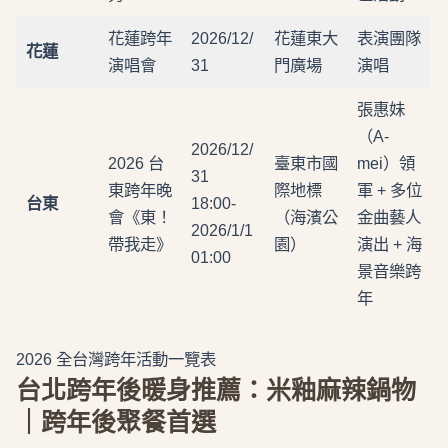
花蓮跨年
2026/12/
花蓮東大
表演團隊
花蓮
演唱會
31
門廣場
演唱
張惠妹
（A-
2026/12/
2026 台
臺東市國
mei）領
31
東跨年晚
際地標
軍 + 多位
台東
18:00-
會《東！
（海濱公
金曲藝人
2026/1/1
帶我走》
園）
演出 + 海
01:00
景音樂跨
年
2026 全台灣跨年活動一覽表
台北跨年後暖身推薦：米釉麻辣鍋物
｜跨年後聚餐首選