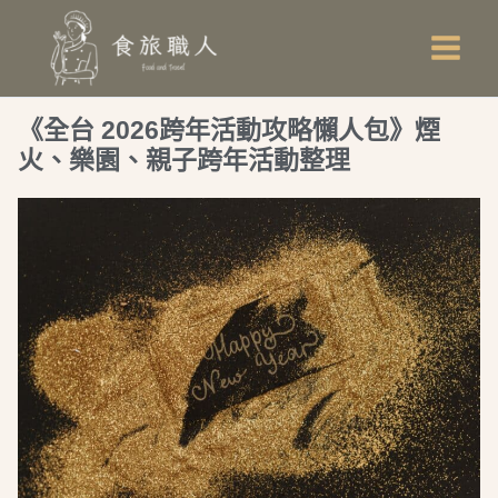
跳
Main
至
Men
主
要
《全台 2026跨年活動攻略懶人包》煙
內
火、樂園、親子跨年活動整理
容