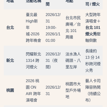
地區
活動名稱
地點
間
司 / 煙火
臺北最
2026/12/
大型跨年
台北市民
High新
31
演唱會＋
廣場／台
台北
年
19:00-
台北 101
北 101
城-2026
2026/1/1
煙火秀
壓
周邊
跨年晚會
01:00
軸倒數
長達約
閃耀新北
2026/12/
淡水漁人
13 分 14
新北
1314 跨
31（夜
碼頭、八
秒跨河煙
河煙火
間）
里左岸
火秀
2026 桃
藝人卡司
桃園市大
園 ON
2026/12/
陣容熱鬧
桃園
型戶外場
AIR 跨年
31
（持續公
地
演唱會
布）