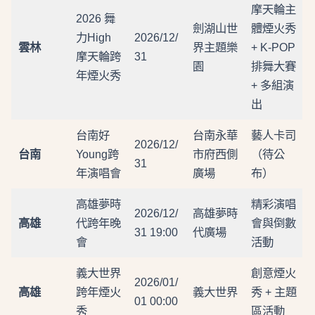
摩天輪主
2026 舞
劍湖山世
體煙火秀
力High
2026/12/
雲林
界主題樂
+ K-POP
摩天輪跨
31
園
排舞大賽
年煙火秀
+ 多組演
出
台南好
台南永華
藝人卡司
2026/12/
台南
Young跨
市府西側
（待公
31
年演唱會
廣場
布）
高雄夢時
精彩演唱
2026/12/
高雄夢時
高雄
代跨年晚
會與倒數
31 19:00
代廣場
會
活動
義大世界
創意煙火
2026/01/
高雄
跨年煙火
義大世界
秀 + 主題
01 00:00
秀
區活動