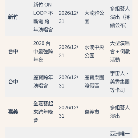
新竹 ON
多組藝人
LOOP 不
2026/12/
大湳雅公
新竹
演出（持
斷電 跨
31
園
續公布）
年演唱會
2026 台
大型演唱
2026/12/
水湳中央
台中
中最強跨
會 + 倒數
31
公園
年夜
活動
宇宙人、
麗寶跨年
2026/12/
麗寶樂園
台中
美秀集團
演唱會
31
渡假區
等卡司
全嘉藝起
2026/12/
多組藝人
嘉義
來跨年晚
嘉義市
31
演出
會
亞洲唯一