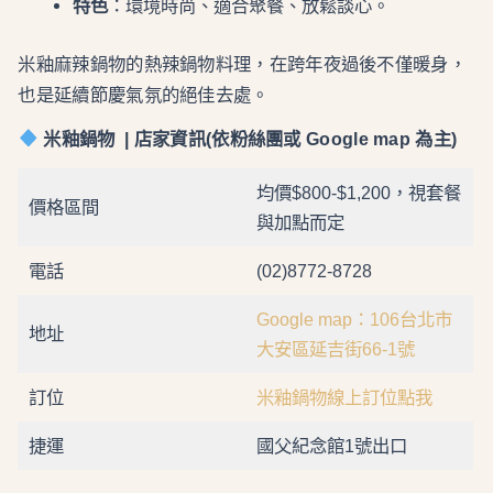
特色
：環境時尚、適合聚餐、放鬆談心。
米釉麻辣鍋物的熱辣鍋物料理，在跨年夜過後不僅暖身，
也是延續節慶氣氛的絕佳去處。
米釉鍋物 | 店家資訊(依粉絲團或 Google map 為主)
均價$800-$1,200，視套餐
價格區間
與加點而定
電話
(02)8772-8728
Google map：106台北市
地址
大安區延吉街66-1號
訂位
米釉鍋物線上訂位點我
捷運
國父紀念館1號出口