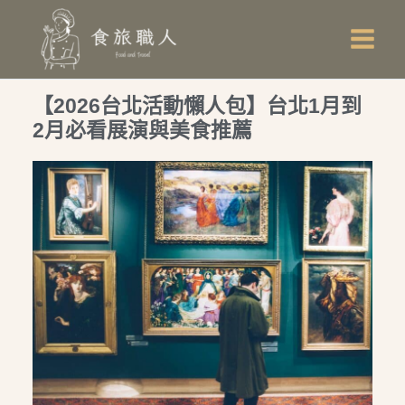
跳
Main
至
Men
主
要
【2026台北活動懶人包】台北1月到
內
2月必看展演與美食推薦
容