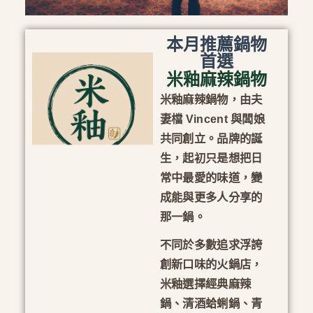
本月推薦鍋物
首選
米釉麻辣鍋物
米釉麻辣鍋物，由夫
妻檔 Vincent 與闆娘
共同創立。品牌的誕
生，起初只是想把日
常中最愛的味道，變
成能與更多人分享的
那一鍋。
不同於多數追求浮誇
創新口味的火鍋店，
米釉選擇經典麻辣
鍋、清酒蛤蜊鍋、青