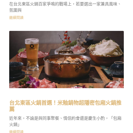
在台北東區火鍋百家爭鳴的戰場上，若要選出一家兼具風味、
氛圍與
繼續閱讀
台北東區火鍋首選！米釉鍋物超隱密包廂火鍋推
薦
近年來，不論是與同事聚餐、情侶約會還是慶生小酌，「包廂
火鍋」
繼續閱讀