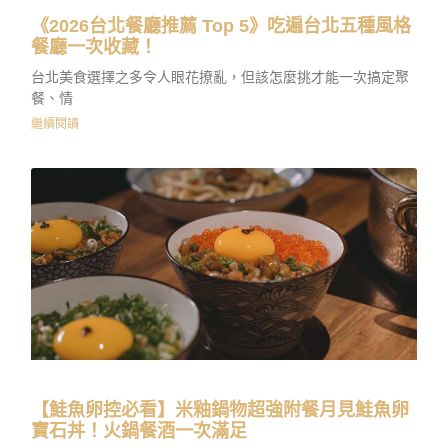
《2026台北餐廳推薦 Top 5》吃遍台北五種風格
餐廳一次收藏！
台北美食選擇之多令人眼花撩亂，但該怎麼挑才能一次搞定聚
餐、情
繼續閱讀
【鮭魚卵控必看】米釉鍋物超強附餐月見鮭魚卵
寶石丼！火鍋餐酒一次滿足