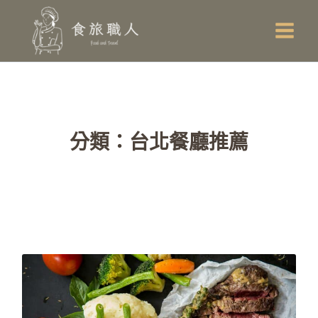
跳
Main
至
Men
主
要
內
容
分類：台北餐廳推薦
頁
頁
頁
面
面
面